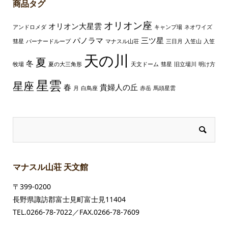
商品タグ
オリオン座
オリオン大星雲
アンドロメダ
キャンプ場
ネオワイズ
パノラマ
三ツ星
彗星
バーナードループ
マナスル山荘
三日月
入笠山
入笠
天の川
夏
冬
牧場
夏の大三角形
天文ドーム
彗星
旧立場川
明け方
星雲
星座
春
貴婦人の丘
月
白鳥座
赤岳
馬頭星雲
マナスル山荘 天文館
〒399-0200
長野県諏訪郡富士見町富士見11404
TEL.0266-78-7022／FAX.0266-78-7609